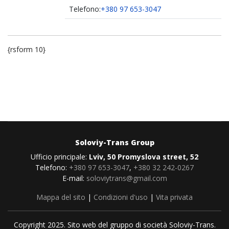
Telefono:
+380 97 653-3047
{rsform 10}
Soloviy-Trans Group
Ufficio principale:
Lviv, 50 Promyslova street, 52
Telefono:
+380 97 653-3047
,
+380 32 242-0267
E-mail:
soloviytrans@gmail.com
Mappa del sito
|
Condizioni d'uso
|
Vita privata
Copyright 2025. Sito web del gruppo di società Soloviy-Trans.