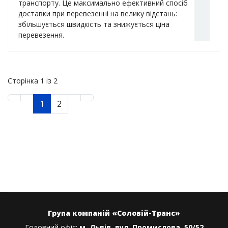
транспорту. Це максимально ефективний спосіб
доставки при перевезенні на велику відстань:
збільшується швидкість та знижується ціна
перевезення.
Сторінка 1 із 2
1
2
Група компаній «Соловій-Транс»
Головний офіс:
м. Львів, вул. Промислова, 50/52