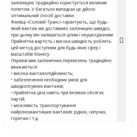
залізницею традиційно користується великим
попитом. У багатьох випадках це дійсно
оптимальний спосіб доставки.
Фахівці «Соловій-Транс» гарантують, що будь-
який вантаж ми доставимо залізницею швидко,
при цьому він залишиться цілим і неушкодженим.
Прийнятна вартість і висока швидкість роблять
цей метод доступним для будь-яких сфер і
масштабів бізнесу.
Перевагами залізничних перевезень традиційно
вважаються:
• висока вантажопідйомність;
• забезпечення необхідних умов для
швидкопсувних вантажів;
• прийнятна ціна навіть при великих обсягах
партій;
• можливість транспортування
найрізноманітніших вантажів: рідких, сипучих,
горючих і т.д.