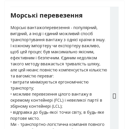
Морські перевезення
Морські вантажоперевезення - популярний,
вигідний, а іноді і єдиний можливий спосіб
транспортування вантажу з однієї країни в іншу.
І кожному імпортеру чи експортеру важливо,
щоб цей процес був максимально якісним,
ефективним і безпечним. Єдиним недоліком
такого методу вважається тривалість шляху,
але цей нюанс повністю компенсується кількістю
та вагомістю переваг:
• витрати мінімізуються ергономічністю
транспорту;
• можливе перевезення цілого вантажу в
окремому контейнері (FCL) і невеликої партії в
збірному контейнері (LCL);
• відправка до будь-якої точки світу, в будь-яке
портове місто.
Ми - транспортно-логістична компанія повного