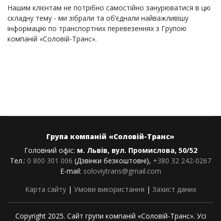
Нашим клієнтам не потрібно самостійно занурюватися в цю
складну тему - ми зібрали та об’єднали найважливішу
інформацію по транспортних перевезеннях з Групою
компаній «Соловій-Транс».
Група компаній «Соловій-Транс»
Головний офіс:
м. Львів, вул. Промислова, 50/52
Тел.:
0 800 301 006
(Дзвінки безкоштовні),
+380 32 242-0267
E-mail:
soloviytrans@gmail.com
Карта сайту
|
Умови використання
|
Захист даних
Copyright 2025. Cайт групи компаній «Соловій-Транс». Усі