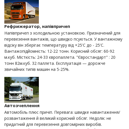
Рефрижератор, напівпричеп
Напівпричеп з холодильною установкою. Призначений для
перевезення вантажів, що швидко псуються. У вантажному
відсіку він зберігає температуру від +25'С до - 25'С.
Вантажопідйомність: 12-22 тонн. Корисний обсяг: 60-92
м.куб. Місткість: 24-33 європаллета. "Євростандарт" : 20
тонн 82м.куб. 32 паллета. Експлуатація — дорожче
звичайних типів машин на 5-25%.
Автозчеплення
Автомобіль плюс причіп. Перевага: швидке навантаження/
розвантаження й великий корисний обсяг. Недолік: не
придатний для перевезення довгомірних виробів.